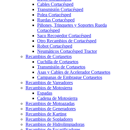
Cables Cortacésped
Transmisión Cortacésped
Polea Cortacésped
Ruedas Cortacésped
Piñones, Trinquetes y Soportes Rueda
Cortacésped
Saco Recogedor Cortacésped
Otro Recambios de Cortacésped
Robot Cortacésped
Neumáticos Cortacésped Tractor
Recambios de Cortasetos
Cuchilla de Cortasetos
Transmisión de Cortasetos
Asas y Cables de Acelerador Cortasetos
Campanas de Embrague Cortasetos
Recambios de Vareadores
Recambios de Motosierra
Espadas
Cadena de Motosierra
Recambios de Motoazadas
Recambios de Generadores
Recambios de Karting
Recambios de Sopladores
Recambios de Hidrolimpiadoras
Recambios de Escarificadores