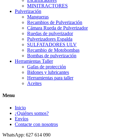
Escarificadores
MINITRACTORES
Pulverización
Mangueras
Recambios de Pulverización
Cámara Rueda de Pulverizador
Ruedas de pulverizador
Pulverizadores Espalda
SULFATADORES ULV
Recambio de Motobombas
Bombas de pulverización
Herramientas Taller
Gafas de protección
Bidones y lubricantes
Herramientas para taller
Aceites
Menu
Inicio
¿Quiénes somos?
Envíos
Contacte con nosotros
WhatsApp: 627 614 090