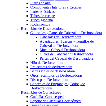
Filtros de aire
Componentes Interiores y Escapes
Partes Eléctricas
Tubos de escape
Tubos gasolina
Rodamientos
Recambios de Desbrozadoras
Cabezales y Partes de Cabezal de Desbrozadora
Cabezales de Desbrozadora
Adaptadores, Tuercas y Tornillos de
Cabezal de Desbrozadora
Muelle Cabezal Desbrozadora
Ojales de Cabezal de Desbrozadora
Partes del Cabezal de Desbrozadora
Hilo de Desbrozadora
Protectores de desbrozadora
Barras y ejes de desbrozadora
Otros recambios de Desbrozadoras
Disco para Desbrozadora
Cabezales de Engranajes (Codos) de
Desbrozadoras
Recambios de Cortacésped
Cuchillas Cortacésped
Soporte de Cuchillas Cortacésped
Bujes Cortacésped