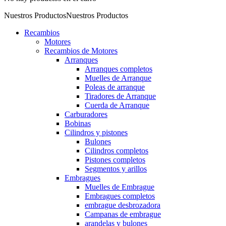
Nuestros Productos
Nuestros Productos
Recambios
Motores
Recambios de Motores
Arranques
Arranques completos
Muelles de Arranque
Poleas de arranque
Tiradores de Arranque
Cuerda de Arranque
Carburadores
Bobinas
Cilindros y pistones
Bulones
Cilindros completos
Pistones completos
Segmentos y arillos
Embragues
Muelles de Embrague
Embragues completos
embrague desbrozadora
Campanas de embrague
arandelas y bulones