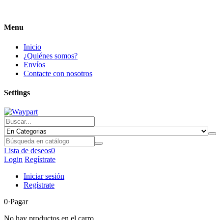
Menu
Inicio
¿Quiénes somos?
Envíos
Contacte con nosotros
Settings
Lista de deseos
0
Login
Regístrate
Iniciar sesión
Regístrate
0
·Pagar
No hay productos en el carro