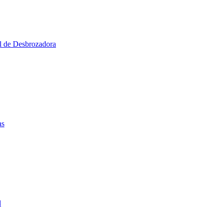
al de Desbrozadora
as
d