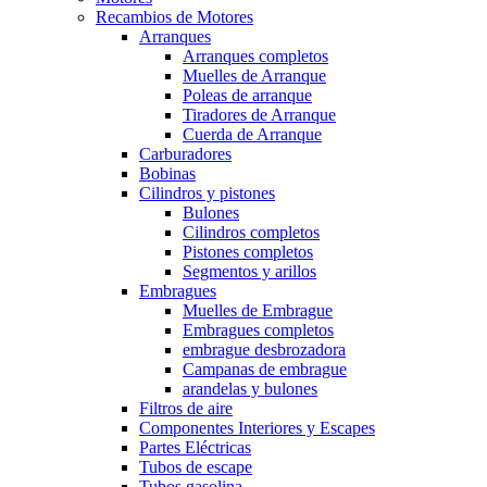
Recambios de Motores
Arranques
Arranques completos
Muelles de Arranque
Poleas de arranque
Tiradores de Arranque
Cuerda de Arranque
Carburadores
Bobinas
Cilindros y pistones
Bulones
Cilindros completos
Pistones completos
Segmentos y arillos
Embragues
Muelles de Embrague
Embragues completos
embrague desbrozadora
Campanas de embrague
arandelas y bulones
Filtros de aire
Componentes Interiores y Escapes
Partes Eléctricas
Tubos de escape
Tubos gasolina