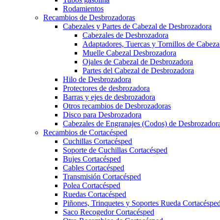
Rodamientos
Recambios de Desbrozadoras
Cabezales y Partes de Cabezal de Desbrozadora
Cabezales de Desbrozadora
Adaptadores, Tuercas y Tornillos de Cabez
Muelle Cabezal Desbrozadora
Ojales de Cabezal de Desbrozadora
Partes del Cabezal de Desbrozadora
Hilo de Desbrozadora
Protectores de desbrozadora
Barras y ejes de desbrozadora
Otros recambios de Desbrozadoras
Disco para Desbrozadora
Cabezales de Engranajes (Codos) de Desbrozador
Recambios de Cortacésped
Cuchillas Cortacésped
Soporte de Cuchillas Cortacésped
Bujes Cortacésped
Cables Cortacésped
Transmisión Cortacésped
Polea Cortacésped
Ruedas Cortacésped
Piñones, Trinquetes y Soportes Rueda Cortacéspe
Saco Recogedor Cortacésped