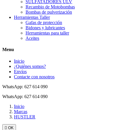
SULFATADORES ULV
Recambio de Motobombas
Bombas de pulverización
Herramientas Taller
Gafas de protección
Bidones y lubricantes
Herramientas para taller
Aceites
Menu
Inicio
¿Quiénes somos?
Envíos
Contacte con nosotros
WhatsApp: 627 614 090
WhatsApp: 627 614 090
Inicio
Marcas
HUSTLER

OK