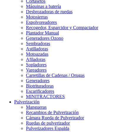
Cortasetos
Máquinas a batería
Desbrozadoras de ruedas
Motosierras
Espolvoreadores
Recogedor, Esparcidor y Compactador
Plantador Manual
Generadores Ozono
Sembradoras
Astilladoras
Motoazadas
Afiladoras
Sopladores
Vareadores
Carretillas de Cadenas / Orugas
Generadores
Biotrituradoras
Escarificadores
MINITRACTORES
Pulverización
Mangueras
Recambios de Pulverización
Cámara Rueda de Pulverizador
Ruedas de pulverizador
Pulverizadores Espalda