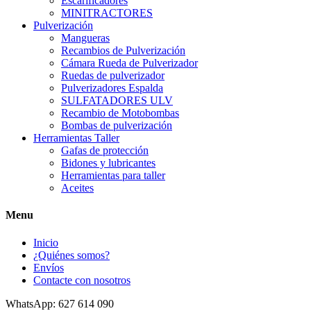
Escarificadores
MINITRACTORES
Pulverización
Mangueras
Recambios de Pulverización
Cámara Rueda de Pulverizador
Ruedas de pulverizador
Pulverizadores Espalda
SULFATADORES ULV
Recambio de Motobombas
Bombas de pulverización
Herramientas Taller
Gafas de protección
Bidones y lubricantes
Herramientas para taller
Aceites
Menu
Inicio
¿Quiénes somos?
Envíos
Contacte con nosotros
WhatsApp: 627 614 090