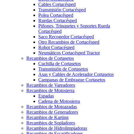
Cables Cortacésped
Transmisión Cortacésped
Polea Cortacésped
Ruedas Cortacésped
Piñones, Trinquetes y Soportes Rueda
Cortacésped
Saco Recogedor Cortacésped
Otro Recambios de Cortacésped
Robot Cortacésped
Neumáticos Cortacésped Tractor
Recambios de Cortasetos
Cuchilla de Cortasetos
Transmisión de Cortasetos
Asas y Cables de Acelerador Cortasetos
Campanas de Embrague Cortasetos
Recambios de Vareadores
Recambios de Motosierra
Espadas
Cadena de Motosierra
Recambios de Motoazadas
Recambios de Generadores
Recambios de Karting
Recambios de Sopladores
Recambios de Hidrolimpiadoras
Recambios de Escarificadores