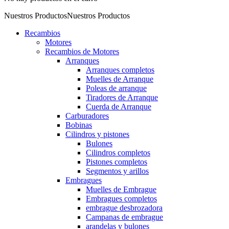
Nuestros Productos
Nuestros Productos
Recambios
Motores
Recambios de Motores
Arranques
Arranques completos
Muelles de Arranque
Poleas de arranque
Tiradores de Arranque
Cuerda de Arranque
Carburadores
Bobinas
Cilindros y pistones
Bulones
Cilindros completos
Pistones completos
Segmentos y arillos
Embragues
Muelles de Embrague
Embragues completos
embrague desbrozadora
Campanas de embrague
arandelas y bulones