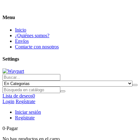
Menu
Inicio
¿Quiénes somos?
Envíos
Contacte con nosotros
Settings
Lista de deseos
0
Login
Regístrate
Iniciar sesión
Regístrate
0
·Pagar
No hay productos en el carro