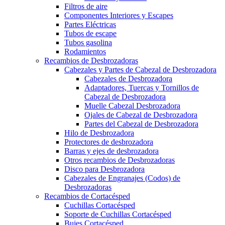
Filtros de aire
Componentes Interiores y Escapes
Partes Eléctricas
Tubos de escape
Tubos gasolina
Rodamientos
Recambios de Desbrozadoras
Cabezales y Partes de Cabezal de Desbrozadora
Cabezales de Desbrozadora
Adaptadores, Tuercas y Tornillos de
Cabezal de Desbrozadora
Muelle Cabezal Desbrozadora
Ojales de Cabezal de Desbrozadora
Partes del Cabezal de Desbrozadora
Hilo de Desbrozadora
Protectores de desbrozadora
Barras y ejes de desbrozadora
Otros recambios de Desbrozadoras
Disco para Desbrozadora
Cabezales de Engranajes (Codos) de
Desbrozadoras
Recambios de Cortacésped
Cuchillas Cortacésped
Soporte de Cuchillas Cortacésped
Bujes Cortacésped