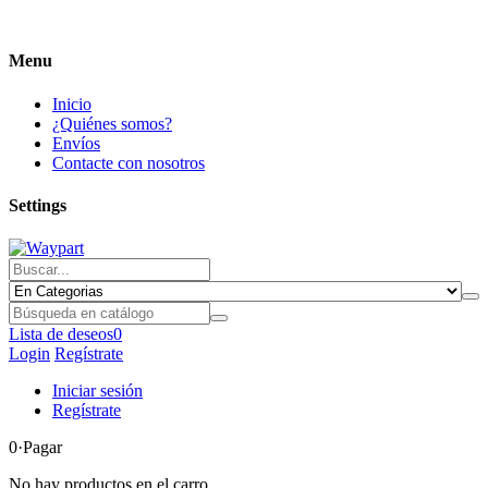
Menu
Inicio
¿Quiénes somos?
Envíos
Contacte con nosotros
Settings
Lista de deseos
0
Login
Regístrate
Iniciar sesión
Regístrate
0
·Pagar
No hay productos en el carro