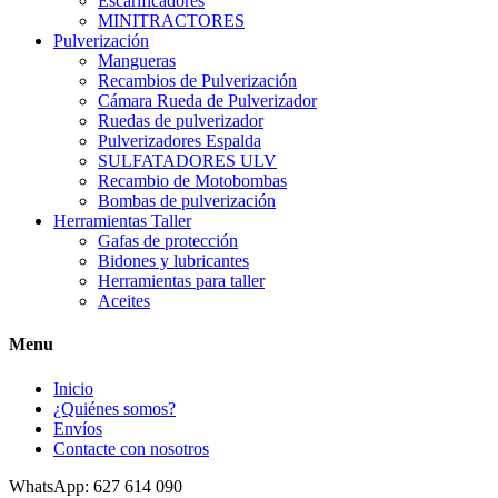
Escarificadores
MINITRACTORES
Pulverización
Mangueras
Recambios de Pulverización
Cámara Rueda de Pulverizador
Ruedas de pulverizador
Pulverizadores Espalda
SULFATADORES ULV
Recambio de Motobombas
Bombas de pulverización
Herramientas Taller
Gafas de protección
Bidones y lubricantes
Herramientas para taller
Aceites
Menu
Inicio
¿Quiénes somos?
Envíos
Contacte con nosotros
WhatsApp: 627 614 090