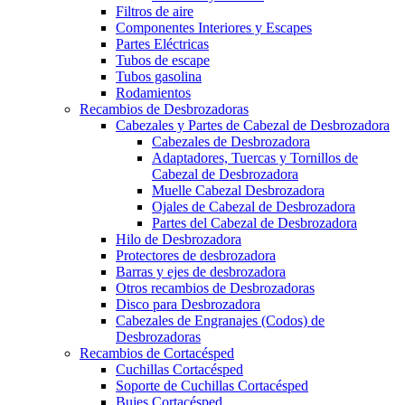
Filtros de aire
Componentes Interiores y Escapes
Partes Eléctricas
Tubos de escape
Tubos gasolina
Rodamientos
Recambios de Desbrozadoras
Cabezales y Partes de Cabezal de Desbrozadora
Cabezales de Desbrozadora
Adaptadores, Tuercas y Tornillos de
Cabezal de Desbrozadora
Muelle Cabezal Desbrozadora
Ojales de Cabezal de Desbrozadora
Partes del Cabezal de Desbrozadora
Hilo de Desbrozadora
Protectores de desbrozadora
Barras y ejes de desbrozadora
Otros recambios de Desbrozadoras
Disco para Desbrozadora
Cabezales de Engranajes (Codos) de
Desbrozadoras
Recambios de Cortacésped
Cuchillas Cortacésped
Soporte de Cuchillas Cortacésped
Bujes Cortacésped