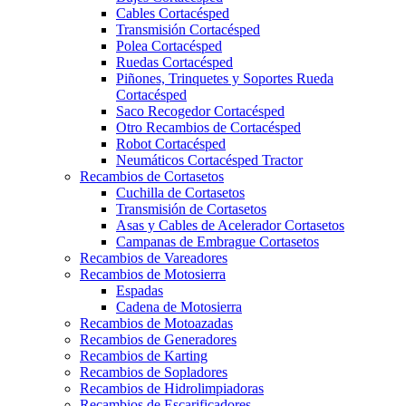
Cables Cortacésped
Transmisión Cortacésped
Polea Cortacésped
Ruedas Cortacésped
Piñones, Trinquetes y Soportes Rueda
Cortacésped
Saco Recogedor Cortacésped
Otro Recambios de Cortacésped
Robot Cortacésped
Neumáticos Cortacésped Tractor
Recambios de Cortasetos
Cuchilla de Cortasetos
Transmisión de Cortasetos
Asas y Cables de Acelerador Cortasetos
Campanas de Embrague Cortasetos
Recambios de Vareadores
Recambios de Motosierra
Espadas
Cadena de Motosierra
Recambios de Motoazadas
Recambios de Generadores
Recambios de Karting
Recambios de Sopladores
Recambios de Hidrolimpiadoras
Recambios de Escarificadores