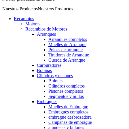
Nuestros Productos
Nuestros Productos
Recambios
Motores
Recambios de Motores
Arranques
Arranques completos
Muelles de Arranque
Poleas de arranque
Tiradores de Arranque
Cuerda de Arranque
Carburadores
Bobinas
Cilindros y pistones
Bulones
Cilindros completos
Pistones completos
Segmentos y arillos
Embragues
Muelles de Embrague
Embragues completos
embrague desbrozadora
Campanas de embrague
arandelas y bulones