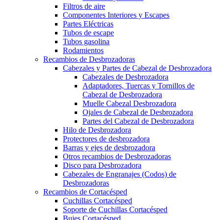
Filtros de aire
Componentes Interiores y Escapes
Partes Eléctricas
Tubos de escape
Tubos gasolina
Rodamientos
Recambios de Desbrozadoras
Cabezales y Partes de Cabezal de Desbrozadora
Cabezales de Desbrozadora
Adaptadores, Tuercas y Tornillos de
Cabezal de Desbrozadora
Muelle Cabezal Desbrozadora
Ojales de Cabezal de Desbrozadora
Partes del Cabezal de Desbrozadora
Hilo de Desbrozadora
Protectores de desbrozadora
Barras y ejes de desbrozadora
Otros recambios de Desbrozadoras
Disco para Desbrozadora
Cabezales de Engranajes (Codos) de
Desbrozadoras
Recambios de Cortacésped
Cuchillas Cortacésped
Soporte de Cuchillas Cortacésped
Bujes Cortacésped