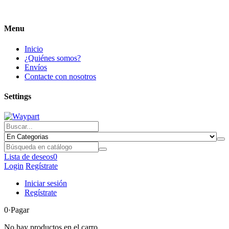
Menu
Inicio
¿Quiénes somos?
Envíos
Contacte con nosotros
Settings
Lista de deseos
0
Login
Regístrate
Iniciar sesión
Regístrate
0
·Pagar
No hay productos en el carro