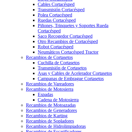
Cables Cortacésped
Transmisión Cortacésped
Polea Cortacésped
Ruedas Cortacésped
Piñones, Trinquetes y Soportes Rueda
Cortacésped
Saco Recogedor Cortacésped
Otro Recambios de Cortacésped
Robot Cortacésped
Neumáticos Cortacésped Tractor
Recambios de Cortasetos
Cuchilla de Cortasetos
Transmisión de Cortasetos
Asas y Cables de Acelerador Cortasetos
Campanas de Embrague Cortasetos
Recambios de Vareadores
Recambios de Motosierra
Espadas
Cadena de Motosierra
Recambios de Motoazadas
Recambios de Generadores
Recambios de Karting
Recambios de Sopladores
Recambios de Hidrolimpiadoras
Recambios de Escarificadores