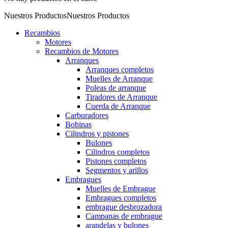
Nuestros Productos
Nuestros Productos
Recambios
Motores
Recambios de Motores
Arranques
Arranques completos
Muelles de Arranque
Poleas de arranque
Tiradores de Arranque
Cuerda de Arranque
Carburadores
Bobinas
Cilindros y pistones
Bulones
Cilindros completos
Pistones completos
Segmentos y arillos
Embragues
Muelles de Embrague
Embragues completos
embrague desbrozadora
Campanas de embrague
arandelas y bulones