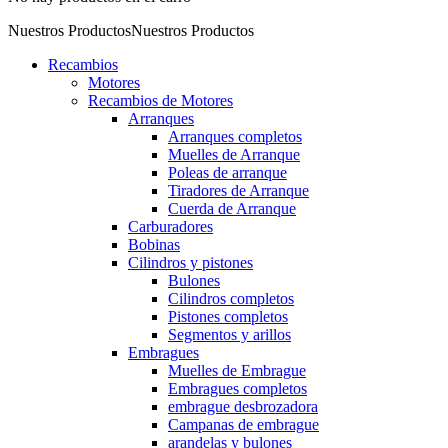
Nuestros Productos
Nuestros Productos
Recambios
Motores
Recambios de Motores
Arranques
Arranques completos
Muelles de Arranque
Poleas de arranque
Tiradores de Arranque
Cuerda de Arranque
Carburadores
Bobinas
Cilindros y pistones
Bulones
Cilindros completos
Pistones completos
Segmentos y arillos
Embragues
Muelles de Embrague
Embragues completos
embrague desbrozadora
Campanas de embrague
arandelas y bulones