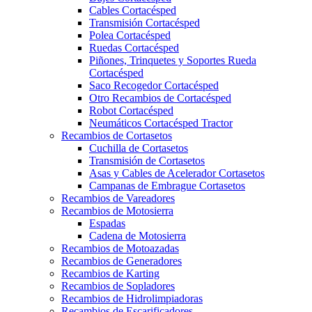
Cables Cortacésped
Transmisión Cortacésped
Polea Cortacésped
Ruedas Cortacésped
Piñones, Trinquetes y Soportes Rueda
Cortacésped
Saco Recogedor Cortacésped
Otro Recambios de Cortacésped
Robot Cortacésped
Neumáticos Cortacésped Tractor
Recambios de Cortasetos
Cuchilla de Cortasetos
Transmisión de Cortasetos
Asas y Cables de Acelerador Cortasetos
Campanas de Embrague Cortasetos
Recambios de Vareadores
Recambios de Motosierra
Espadas
Cadena de Motosierra
Recambios de Motoazadas
Recambios de Generadores
Recambios de Karting
Recambios de Sopladores
Recambios de Hidrolimpiadoras
Recambios de Escarificadores