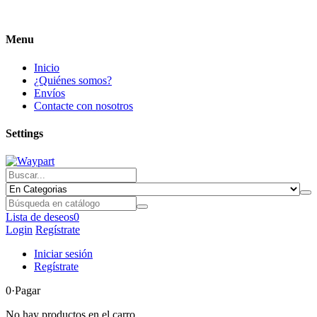
Menu
Inicio
¿Quiénes somos?
Envíos
Contacte con nosotros
Settings
Lista de deseos
0
Login
Regístrate
Iniciar sesión
Regístrate
0
·Pagar
No hay productos en el carro