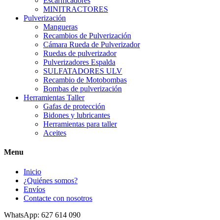
Escarificadores
MINITRACTORES
Pulverización
Mangueras
Recambios de Pulverización
Cámara Rueda de Pulverizador
Ruedas de pulverizador
Pulverizadores Espalda
SULFATADORES ULV
Recambio de Motobombas
Bombas de pulverización
Herramientas Taller
Gafas de protección
Bidones y lubricantes
Herramientas para taller
Aceites
Menu
Inicio
¿Quiénes somos?
Envíos
Contacte con nosotros
WhatsApp: 627 614 090