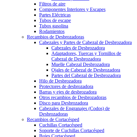
Filtros de aire
Componentes Interiores y Escapes
Partes Eléctricas
Tubos de escape
Tubos gasolina
Rodamientos
Recambios de Desbrozadoras
Cabezales y Partes de Cabezal de Desbrozadora
Cabezales de Desbrozadora
Adaptadores, Tuercas y Tornillos de
Cabezal de Desbrozadora
Muelle Cabezal Desbrozadora
Ojales de Cabezal de Desbrozadora
Partes del Cabezal de Desbrozadora
Hilo de Desbrozadora
Protectores de desbrozadora
Barras y ejes de desbrozadora
Otros recambios de Desbrozadoras
Disco para Desbrozadora
Cabezales de Engranajes (Codos) de
Desbrozadoras
Recambios de Cortacésped
Cuchillas Cortacésped
Soporte de Cuchillas Cortacésped
Bujes Cortacésped