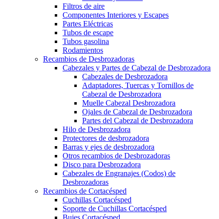
Filtros de aire
Componentes Interiores y Escapes
Partes Eléctricas
Tubos de escape
Tubos gasolina
Rodamientos
Recambios de Desbrozadoras
Cabezales y Partes de Cabezal de Desbrozadora
Cabezales de Desbrozadora
Adaptadores, Tuercas y Tornillos de
Cabezal de Desbrozadora
Muelle Cabezal Desbrozadora
Ojales de Cabezal de Desbrozadora
Partes del Cabezal de Desbrozadora
Hilo de Desbrozadora
Protectores de desbrozadora
Barras y ejes de desbrozadora
Otros recambios de Desbrozadoras
Disco para Desbrozadora
Cabezales de Engranajes (Codos) de
Desbrozadoras
Recambios de Cortacésped
Cuchillas Cortacésped
Soporte de Cuchillas Cortacésped
Bujes Cortacésped