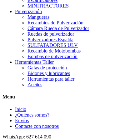
Escarificadores
MINITRACTORES
Pulverización
Mangueras
Recambios de Pulverización
Cámara Rueda de Pulverizador
Ruedas de pulverizador
Pulverizadores Espalda
SULFATADORES ULV
Recambio de Motobombas
Bombas de pulverización
Herramientas Taller
Gafas de protección
Bidones y lubricantes
Herramientas para taller
Aceites
Menu
Inicio
¿Quiénes somos?
Envíos
Contacte con nosotros
WhatsApp: 627 614 090