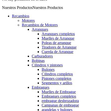
Nuestros Productos
Nuestros Productos
Recambios
Motores
Recambios de Motores
Arranques
Arranques completos
Muelles de Arranque
Poleas de arranque
Tiradores de Arranque
Cuerda de Arranque
Carburadores
Bobinas
Cilindros y pistones
Bulones
Cilindros completos
Pistones completos
Segmentos y arillos
Embragues
Muelles de Embrague
Embragues completos
embrague desbrozadora
Campanas de embrague
arandelas y bulones