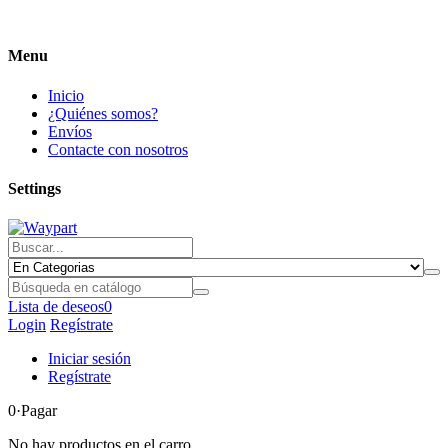
Menu
Inicio
¿Quiénes somos?
Envíos
Contacte con nosotros
Settings
Lista de deseos
0
Login
Regístrate
Iniciar sesión
Regístrate
0
·Pagar
No hay productos en el carro