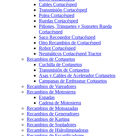
Cables Cortacésped
Transmisión Cortacésped
Polea Cortacésped
Ruedas Cortacésped
Piñones, Trinquetes y Soportes Rueda
Cortacésped
Saco Recogedor Cortacésped
Otro Recambios de Cortacésped
Robot Cortacésped
Neumáticos Cortacésped Tractor
Recambios de Cortasetos
Cuchilla de Cortasetos
Transmisión de Cortasetos
Asas y Cables de Acelerador Cortasetos
Campanas de Embrague Cortasetos
Recambios de Vareadores
Recambios de Motosierra
Espadas
Cadena de Motosierra
Recambios de Motoazadas
Recambios de Generadores
Recambios de Karting
Recambios de Sopladores
Recambios de Hidrolimpiadoras
Recambios de Escarificadores