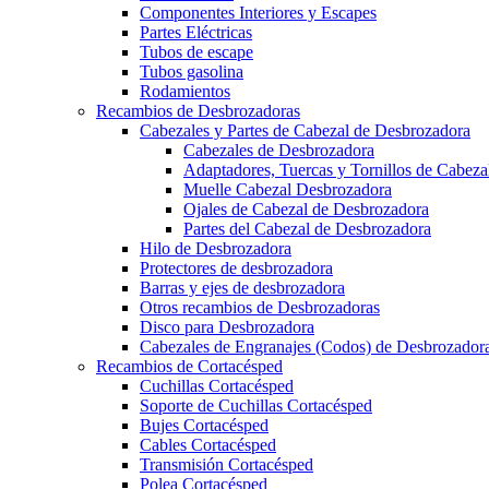
Componentes Interiores y Escapes
Partes Eléctricas
Tubos de escape
Tubos gasolina
Rodamientos
Recambios de Desbrozadoras
Cabezales y Partes de Cabezal de Desbrozadora
Cabezales de Desbrozadora
Adaptadores, Tuercas y Tornillos de Cabez
Muelle Cabezal Desbrozadora
Ojales de Cabezal de Desbrozadora
Partes del Cabezal de Desbrozadora
Hilo de Desbrozadora
Protectores de desbrozadora
Barras y ejes de desbrozadora
Otros recambios de Desbrozadoras
Disco para Desbrozadora
Cabezales de Engranajes (Codos) de Desbrozador
Recambios de Cortacésped
Cuchillas Cortacésped
Soporte de Cuchillas Cortacésped
Bujes Cortacésped
Cables Cortacésped
Transmisión Cortacésped
Polea Cortacésped