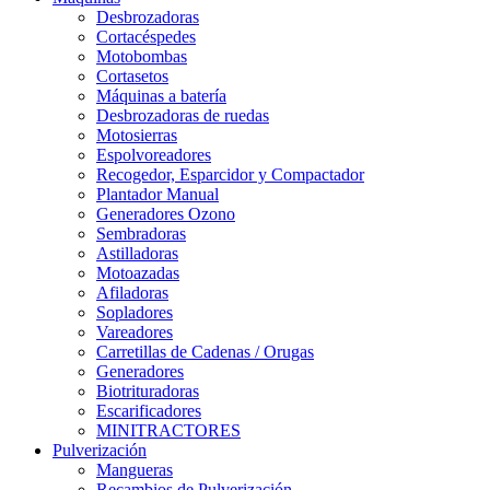
Desbrozadoras
Cortacéspedes
Motobombas
Cortasetos
Máquinas a batería
Desbrozadoras de ruedas
Motosierras
Espolvoreadores
Recogedor, Esparcidor y Compactador
Plantador Manual
Generadores Ozono
Sembradoras
Astilladoras
Motoazadas
Afiladoras
Sopladores
Vareadores
Carretillas de Cadenas / Orugas
Generadores
Biotrituradoras
Escarificadores
MINITRACTORES
Pulverización
Mangueras
Recambios de Pulverización