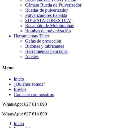
Cámara Rueda de Pulverizador
Ruedas de pulverizador
Pulverizadores Espalda
SULFATADORES ULV
Recambio de Motobombas
Bombas de pulverización
Herramientas Taller
Gafas de protección
Bidones y lubricantes
Herramientas para taller
Aceites
Menu
Inicio
¿Quiénes somos?
Envíos
Contacte con nosotros
WhatsApp: 627 614 090
WhatsApp: 627 614 090
Inicio