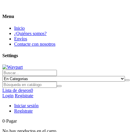
Menu
Inicio
¿Quiénes somos?
Envíos
Contacte con nosotros
Settings
Lista de deseos
0
Login
Regístrate
Iniciar sesión
Regístrate
0
·Pagar
No hay productos en el carro