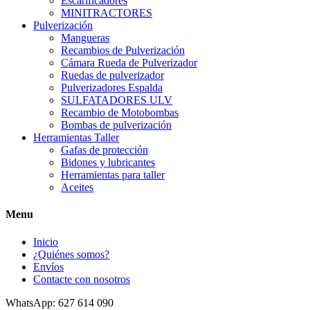
Escarificadores
MINITRACTORES
Pulverización
Mangueras
Recambios de Pulverización
Cámara Rueda de Pulverizador
Ruedas de pulverizador
Pulverizadores Espalda
SULFATADORES ULV
Recambio de Motobombas
Bombas de pulverización
Herramientas Taller
Gafas de protección
Bidones y lubricantes
Herramientas para taller
Aceites
Menu
Inicio
¿Quiénes somos?
Envíos
Contacte con nosotros
WhatsApp: 627 614 090