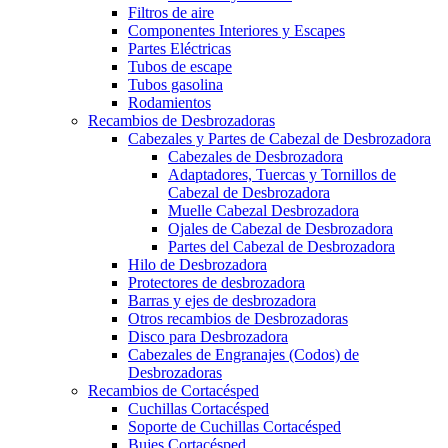
Filtros de aire
Componentes Interiores y Escapes
Partes Eléctricas
Tubos de escape
Tubos gasolina
Rodamientos
Recambios de Desbrozadoras
Cabezales y Partes de Cabezal de Desbrozadora
Cabezales de Desbrozadora
Adaptadores, Tuercas y Tornillos de
Cabezal de Desbrozadora
Muelle Cabezal Desbrozadora
Ojales de Cabezal de Desbrozadora
Partes del Cabezal de Desbrozadora
Hilo de Desbrozadora
Protectores de desbrozadora
Barras y ejes de desbrozadora
Otros recambios de Desbrozadoras
Disco para Desbrozadora
Cabezales de Engranajes (Codos) de
Desbrozadoras
Recambios de Cortacésped
Cuchillas Cortacésped
Soporte de Cuchillas Cortacésped
Bujes Cortacésped