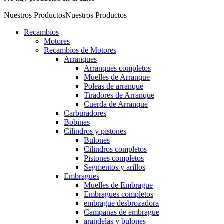
Nuestros Productos
Nuestros Productos
Recambios
Motores
Recambios de Motores
Arranques
Arranques completos
Muelles de Arranque
Poleas de arranque
Tiradores de Arranque
Cuerda de Arranque
Carburadores
Bobinas
Cilindros y pistones
Bulones
Cilindros completos
Pistones completos
Segmentos y arillos
Embragues
Muelles de Embrague
Embragues completos
embrague desbrozadora
Campanas de embrague
arandelas y bulones