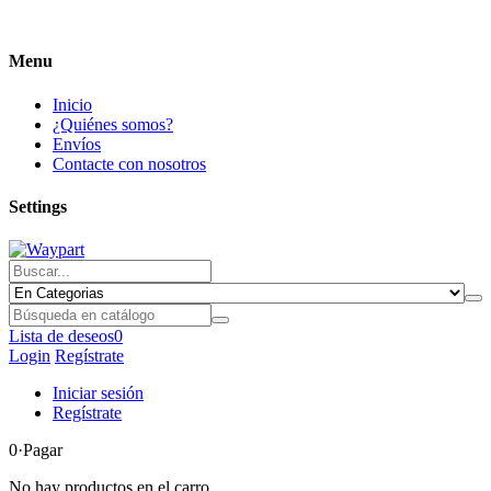
Menu
Inicio
¿Quiénes somos?
Envíos
Contacte con nosotros
Settings
Lista de deseos
0
Login
Regístrate
Iniciar sesión
Regístrate
0
·Pagar
No hay productos en el carro