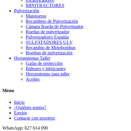
Escarificadores
MINITRACTORES
Pulverización
Mangueras
Recambios de Pulverización
Cámara Rueda de Pulverizador
Ruedas de pulverizador
Pulverizadores Espalda
SULFATADORES ULV
Recambio de Motobombas
Bombas de pulverización
Herramientas Taller
Gafas de protección
Bidones y lubricantes
Herramientas para taller
Aceites
Menu
Inicio
¿Quiénes somos?
Envíos
Contacte con nosotros
WhatsApp: 627 614 090