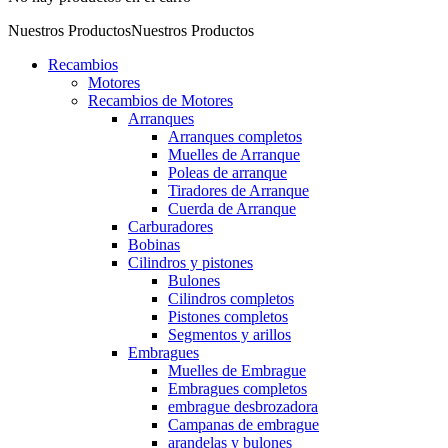
Nuestros Productos
Nuestros Productos
Recambios
Motores
Recambios de Motores
Arranques
Arranques completos
Muelles de Arranque
Poleas de arranque
Tiradores de Arranque
Cuerda de Arranque
Carburadores
Bobinas
Cilindros y pistones
Bulones
Cilindros completos
Pistones completos
Segmentos y arillos
Embragues
Muelles de Embrague
Embragues completos
embrague desbrozadora
Campanas de embrague
arandelas y bulones