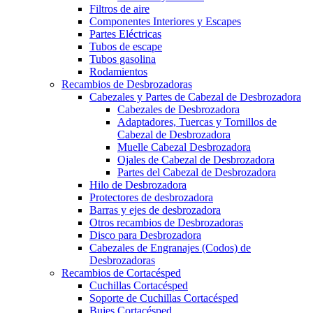
Filtros de aire
Componentes Interiores y Escapes
Partes Eléctricas
Tubos de escape
Tubos gasolina
Rodamientos
Recambios de Desbrozadoras
Cabezales y Partes de Cabezal de Desbrozadora
Cabezales de Desbrozadora
Adaptadores, Tuercas y Tornillos de
Cabezal de Desbrozadora
Muelle Cabezal Desbrozadora
Ojales de Cabezal de Desbrozadora
Partes del Cabezal de Desbrozadora
Hilo de Desbrozadora
Protectores de desbrozadora
Barras y ejes de desbrozadora
Otros recambios de Desbrozadoras
Disco para Desbrozadora
Cabezales de Engranajes (Codos) de
Desbrozadoras
Recambios de Cortacésped
Cuchillas Cortacésped
Soporte de Cuchillas Cortacésped
Bujes Cortacésped