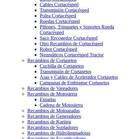
Cables Cortacésped
Transmisión Cortacésped
Polea Cortacésped
Ruedas Cortacésped
Piñones, Trinquetes y Soportes Rueda
Cortacésped
Saco Recogedor Cortacésped
Otro Recambios de Cortacésped
Robot Cortacésped
Neumáticos Cortacésped Tractor
Recambios de Cortasetos
Cuchilla de Cortasetos
Transmisión de Cortasetos
Asas y Cables de Acelerador Cortasetos
Campanas de Embrague Cortasetos
Recambios de Vareadores
Recambios de Motosierra
Espadas
Cadena de Motosierra
Recambios de Motoazadas
Recambios de Generadores
Recambios de Karting
Recambios de Sopladores
Recambios de Hidrolimpiadoras
Recambios de Escarificadores