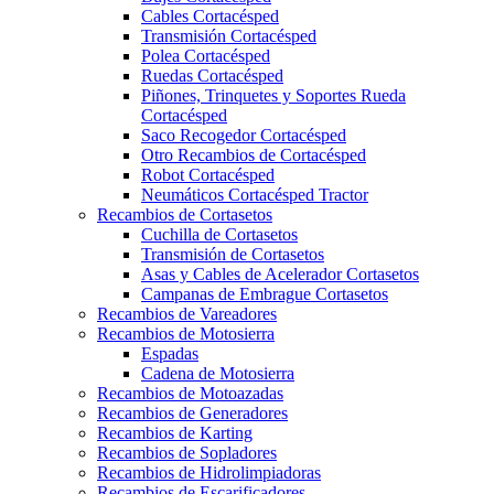
Cables Cortacésped
Transmisión Cortacésped
Polea Cortacésped
Ruedas Cortacésped
Piñones, Trinquetes y Soportes Rueda
Cortacésped
Saco Recogedor Cortacésped
Otro Recambios de Cortacésped
Robot Cortacésped
Neumáticos Cortacésped Tractor
Recambios de Cortasetos
Cuchilla de Cortasetos
Transmisión de Cortasetos
Asas y Cables de Acelerador Cortasetos
Campanas de Embrague Cortasetos
Recambios de Vareadores
Recambios de Motosierra
Espadas
Cadena de Motosierra
Recambios de Motoazadas
Recambios de Generadores
Recambios de Karting
Recambios de Sopladores
Recambios de Hidrolimpiadoras
Recambios de Escarificadores