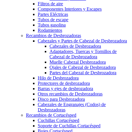
Filtros de aire
Componentes Interiores y Escapes
Partes Eléctricas
Tubos de escape
Tubos gasolina
Rodamientos
Recambios de Desbrozadoras
Cabezales y Partes de Cabezal de Desbrozadora
Cabezales de Desbrozadora
Adaptadores, Tuercas y Tornillos de
Cabezal de Desbrozadora
Muelle Cabezal Desbrozadora
Ojales de Cabezal de Desbrozadora
Partes del Cabezal de Desbrozadora
Hilo de Desbrozadora
Protectores de desbrozadora
Barras y ejes de desbrozadora
Otros recambios de Desbrozadoras
Disco para Desbrozadora
Cabezales de Engranajes (Codos) de
Desbrozadoras
Recambios de Cortacésped
Cuchillas Cortacésped
Soporte de Cuchillas Cortacésped
Bujes Cortacésped