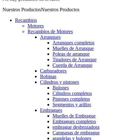
Nuestros Productos
Nuestros Productos
Recambios
Motores
Recambios de Motores
Arranques
Arranques completos
Muelles de Arranque
Poleas de arranque
Tiradores de Arranque
Cuerda de Arranque
Carburadores
Bobinas
Cilindros y pistones
Bulones
Cilindros completos
Pistones completos
Segmentos y arillos
Embragues
Muelles de Embrague
Embragues completos
embrague desbrozadora
Campanas de embrague
arandelas y bulones