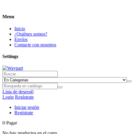
Menu
Inicio
¿Quiénes somos?
Envíos
Contacte con nosotros
Settings
Lista de deseos
0
Login
Regístrate
Iniciar sesión
Regístrate
0
·Pagar
No hay productos en el carro