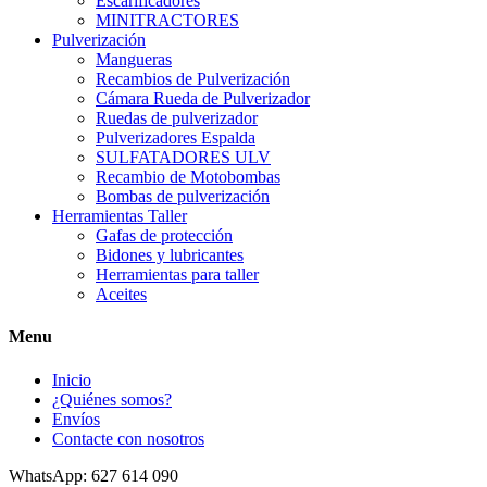
Escarificadores
MINITRACTORES
Pulverización
Mangueras
Recambios de Pulverización
Cámara Rueda de Pulverizador
Ruedas de pulverizador
Pulverizadores Espalda
SULFATADORES ULV
Recambio de Motobombas
Bombas de pulverización
Herramientas Taller
Gafas de protección
Bidones y lubricantes
Herramientas para taller
Aceites
Menu
Inicio
¿Quiénes somos?
Envíos
Contacte con nosotros
WhatsApp: 627 614 090