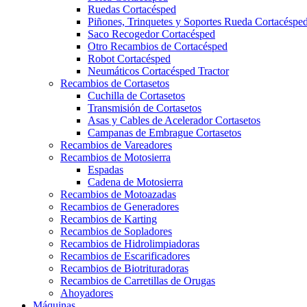
Ruedas Cortacésped
Piñones, Trinquetes y Soportes Rueda Cortacéspe
Saco Recogedor Cortacésped
Otro Recambios de Cortacésped
Robot Cortacésped
Neumáticos Cortacésped Tractor
Recambios de Cortasetos
Cuchilla de Cortasetos
Transmisión de Cortasetos
Asas y Cables de Acelerador Cortasetos
Campanas de Embrague Cortasetos
Recambios de Vareadores
Recambios de Motosierra
Espadas
Cadena de Motosierra
Recambios de Motoazadas
Recambios de Generadores
Recambios de Karting
Recambios de Sopladores
Recambios de Hidrolimpiadoras
Recambios de Escarificadores
Recambios de Biotrituradoras
Recambios de Carretillas de Orugas
Ahoyadores
Máquinas