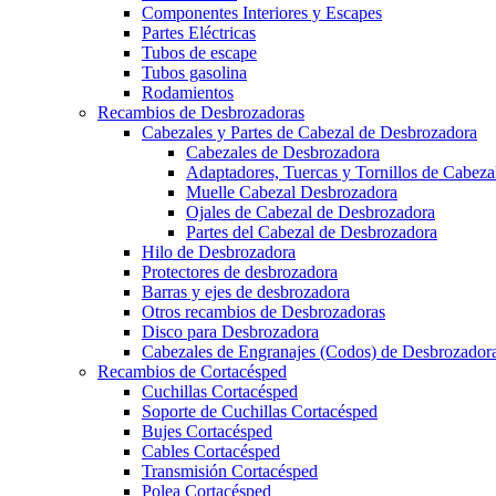
Componentes Interiores y Escapes
Partes Eléctricas
Tubos de escape
Tubos gasolina
Rodamientos
Recambios de Desbrozadoras
Cabezales y Partes de Cabezal de Desbrozadora
Cabezales de Desbrozadora
Adaptadores, Tuercas y Tornillos de Cabez
Muelle Cabezal Desbrozadora
Ojales de Cabezal de Desbrozadora
Partes del Cabezal de Desbrozadora
Hilo de Desbrozadora
Protectores de desbrozadora
Barras y ejes de desbrozadora
Otros recambios de Desbrozadoras
Disco para Desbrozadora
Cabezales de Engranajes (Codos) de Desbrozador
Recambios de Cortacésped
Cuchillas Cortacésped
Soporte de Cuchillas Cortacésped
Bujes Cortacésped
Cables Cortacésped
Transmisión Cortacésped
Polea Cortacésped