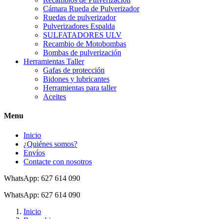
Cámara Rueda de Pulverizador
Ruedas de pulverizador
Pulverizadores Espalda
SULFATADORES ULV
Recambio de Motobombas
Bombas de pulverización
Herramientas Taller
Gafas de protección
Bidones y lubricantes
Herramientas para taller
Aceites
Menu
Inicio
¿Quiénes somos?
Envíos
Contacte con nosotros
WhatsApp: 627 614 090
WhatsApp: 627 614 090
Inicio