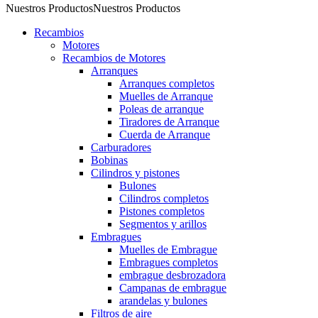
Nuestros Productos
Nuestros Productos
Recambios
Motores
Recambios de Motores
Arranques
Arranques completos
Muelles de Arranque
Poleas de arranque
Tiradores de Arranque
Cuerda de Arranque
Carburadores
Bobinas
Cilindros y pistones
Bulones
Cilindros completos
Pistones completos
Segmentos y arillos
Embragues
Muelles de Embrague
Embragues completos
embrague desbrozadora
Campanas de embrague
arandelas y bulones
Filtros de aire