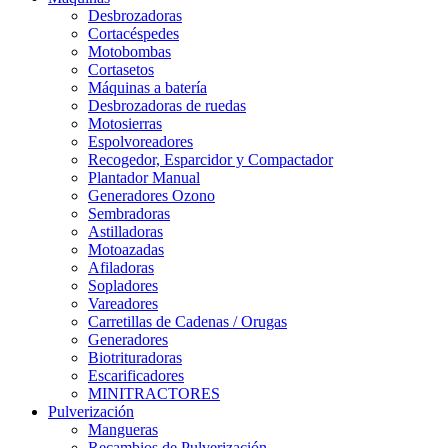
Desbrozadoras
Cortacéspedes
Motobombas
Cortasetos
Máquinas a batería
Desbrozadoras de ruedas
Motosierras
Espolvoreadores
Recogedor, Esparcidor y Compactador
Plantador Manual
Generadores Ozono
Sembradoras
Astilladoras
Motoazadas
Afiladoras
Sopladores
Vareadores
Carretillas de Cadenas / Orugas
Generadores
Biotrituradoras
Escarificadores
MINITRACTORES
Pulverización
Mangueras
Recambios de Pulverización