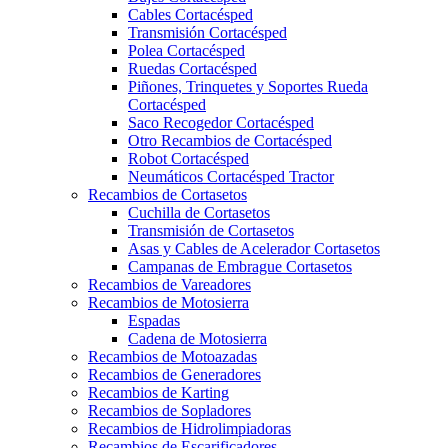
Cables Cortacésped
Transmisión Cortacésped
Polea Cortacésped
Ruedas Cortacésped
Piñones, Trinquetes y Soportes Rueda
Cortacésped
Saco Recogedor Cortacésped
Otro Recambios de Cortacésped
Robot Cortacésped
Neumáticos Cortacésped Tractor
Recambios de Cortasetos
Cuchilla de Cortasetos
Transmisión de Cortasetos
Asas y Cables de Acelerador Cortasetos
Campanas de Embrague Cortasetos
Recambios de Vareadores
Recambios de Motosierra
Espadas
Cadena de Motosierra
Recambios de Motoazadas
Recambios de Generadores
Recambios de Karting
Recambios de Sopladores
Recambios de Hidrolimpiadoras
Recambios de Escarificadores