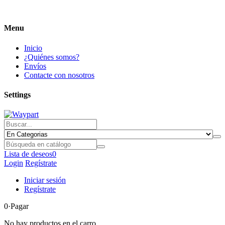
Menu
Inicio
¿Quiénes somos?
Envíos
Contacte con nosotros
Settings
Lista de deseos
0
Login
Regístrate
Iniciar sesión
Regístrate
0
·Pagar
No hay productos en el carro