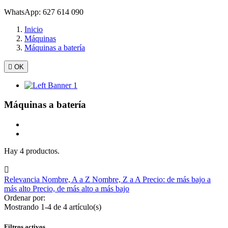
WhatsApp: 627 614 090
Inicio
Máquinas
Máquinas a batería

OK
Máquinas a batería
Hay 4 productos.

Relevancia
Nombre, A a Z
Nombre, Z a A
Precio: de más bajo a
más alto
Precio, de más alto a más bajo
Ordenar por:
Mostrando 1-4 de 4 artículo(s)
Filtros activos