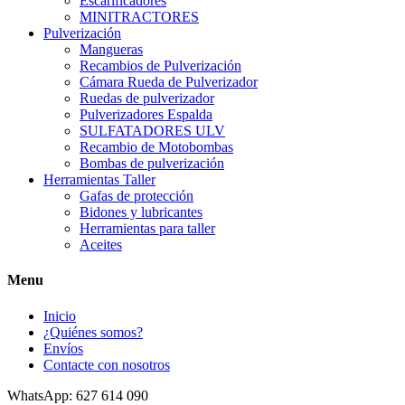
Escarificadores
MINITRACTORES
Pulverización
Mangueras
Recambios de Pulverización
Cámara Rueda de Pulverizador
Ruedas de pulverizador
Pulverizadores Espalda
SULFATADORES ULV
Recambio de Motobombas
Bombas de pulverización
Herramientas Taller
Gafas de protección
Bidones y lubricantes
Herramientas para taller
Aceites
Menu
Inicio
¿Quiénes somos?
Envíos
Contacte con nosotros
WhatsApp: 627 614 090