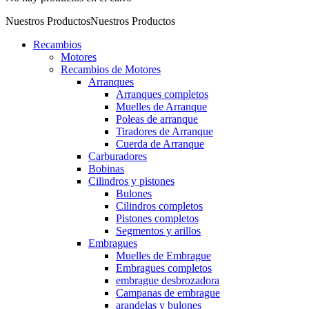
Nuestros Productos
Nuestros Productos
Recambios
Motores
Recambios de Motores
Arranques
Arranques completos
Muelles de Arranque
Poleas de arranque
Tiradores de Arranque
Cuerda de Arranque
Carburadores
Bobinas
Cilindros y pistones
Bulones
Cilindros completos
Pistones completos
Segmentos y arillos
Embragues
Muelles de Embrague
Embragues completos
embrague desbrozadora
Campanas de embrague
arandelas y bulones