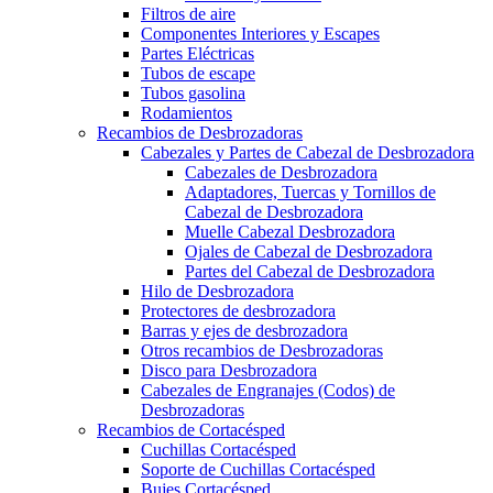
Filtros de aire
Componentes Interiores y Escapes
Partes Eléctricas
Tubos de escape
Tubos gasolina
Rodamientos
Recambios de Desbrozadoras
Cabezales y Partes de Cabezal de Desbrozadora
Cabezales de Desbrozadora
Adaptadores, Tuercas y Tornillos de
Cabezal de Desbrozadora
Muelle Cabezal Desbrozadora
Ojales de Cabezal de Desbrozadora
Partes del Cabezal de Desbrozadora
Hilo de Desbrozadora
Protectores de desbrozadora
Barras y ejes de desbrozadora
Otros recambios de Desbrozadoras
Disco para Desbrozadora
Cabezales de Engranajes (Codos) de
Desbrozadoras
Recambios de Cortacésped
Cuchillas Cortacésped
Soporte de Cuchillas Cortacésped
Bujes Cortacésped