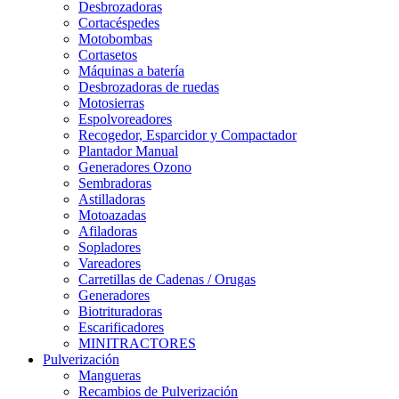
Desbrozadoras
Cortacéspedes
Motobombas
Cortasetos
Máquinas a batería
Desbrozadoras de ruedas
Motosierras
Espolvoreadores
Recogedor, Esparcidor y Compactador
Plantador Manual
Generadores Ozono
Sembradoras
Astilladoras
Motoazadas
Afiladoras
Sopladores
Vareadores
Carretillas de Cadenas / Orugas
Generadores
Biotrituradoras
Escarificadores
MINITRACTORES
Pulverización
Mangueras
Recambios de Pulverización