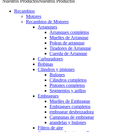
Nuestros Productos
Nuestros Productos
Recambios
Motores
Recambios de Motores
Arranques
Arranques completos
Muelles de Arranque
Poleas de arranque
Tiradores de Arranque
Cuerda de Arranque
Carburadores
Bobinas
Cilindros y pistones
Bulones
Cilindros completos
Pistones completos
Segmentos y arillos
Embragues
Muelles de Embrague
Embragues completos
embrague desbrozadora
Campanas de embrague
arandelas y bulones
Filtros de aire