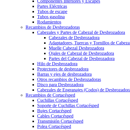
Componentes Interiores y Escapes
Partes Eléctricas
Tubos de escape
Tubos gasolina
Rodamientos
Recambios de Desbrozadoras
Cabezales y Partes de Cabezal de Desbrozadora
Cabezales de Desbrozadora
Adaptadores, Tuercas y Tornillos de Cabez
Muelle Cabezal Desbrozadora
Ojales de Cabezal de Desbrozadora
Partes del Cabezal de Desbrozadora
Hilo de Desbrozadora
Protectores de desbrozadora
Barras y ejes de desbrozadora
Otros recambios de Desbrozadoras
Disco para Desbrozadora
Cabezales de Engranajes (Codos) de Desbrozador
Recambios de Cortacésped
Cuchillas Cortacésped
Soporte de Cuchillas Cortacésped
Bujes Cortacésped
Cables Cortacésped
Transmisión Cortacésped
Polea Cortacésped