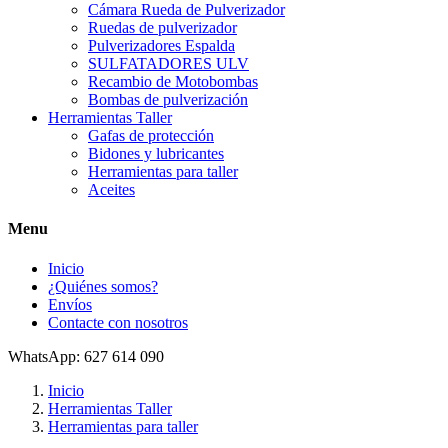
Cámara Rueda de Pulverizador
Ruedas de pulverizador
Pulverizadores Espalda
SULFATADORES ULV
Recambio de Motobombas
Bombas de pulverización
Herramientas Taller
Gafas de protección
Bidones y lubricantes
Herramientas para taller
Aceites
Menu
Inicio
¿Quiénes somos?
Envíos
Contacte con nosotros
WhatsApp: 627 614 090
Inicio
Herramientas Taller
Herramientas para taller