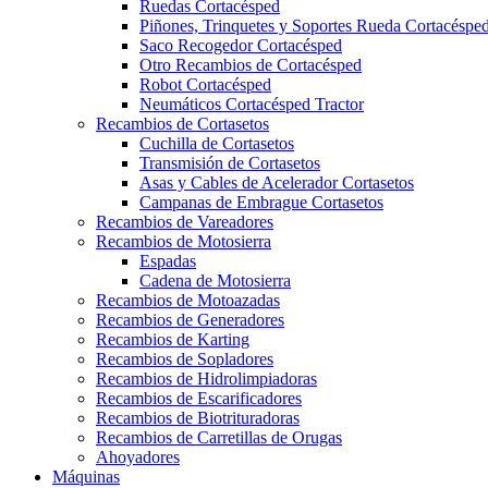
Ruedas Cortacésped
Piñones, Trinquetes y Soportes Rueda Cortacéspe
Saco Recogedor Cortacésped
Otro Recambios de Cortacésped
Robot Cortacésped
Neumáticos Cortacésped Tractor
Recambios de Cortasetos
Cuchilla de Cortasetos
Transmisión de Cortasetos
Asas y Cables de Acelerador Cortasetos
Campanas de Embrague Cortasetos
Recambios de Vareadores
Recambios de Motosierra
Espadas
Cadena de Motosierra
Recambios de Motoazadas
Recambios de Generadores
Recambios de Karting
Recambios de Sopladores
Recambios de Hidrolimpiadoras
Recambios de Escarificadores
Recambios de Biotrituradoras
Recambios de Carretillas de Orugas
Ahoyadores
Máquinas