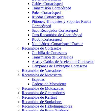
Cables Cortacésped
Transmisión Cortacésped
Polea Cortacésped
Ruedas Cortacésped
Piñones, Trinquetes y Soportes Rueda
Cortacésped
Saco Recogedor Cortacésped
Otro Recambios de Cortacésped
Robot Cortacésped
Neumáticos Cortacésped Tractor
Recambios de Cortasetos
Cuchilla de Cortasetos
Transmisión de Cortasetos
Asas y Cables de Acelerador Cortasetos
Campanas de Embrague Cortasetos
Recambios de Vareadores
Recambios de Motosierra
Espadas
Cadena de Motosierra
Recambios de Motoazadas
Recambios de Generadores
Recambios de Karting
Recambios de Sopladores
Recambios de Hidrolimpiadoras
Recambios de Escarificadores