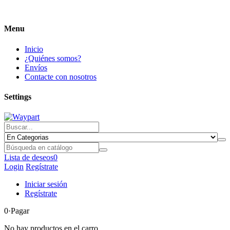
Menu
Inicio
¿Quiénes somos?
Envíos
Contacte con nosotros
Settings
Lista de deseos
0
Login
Regístrate
Iniciar sesión
Regístrate
0
·Pagar
No hay productos en el carro