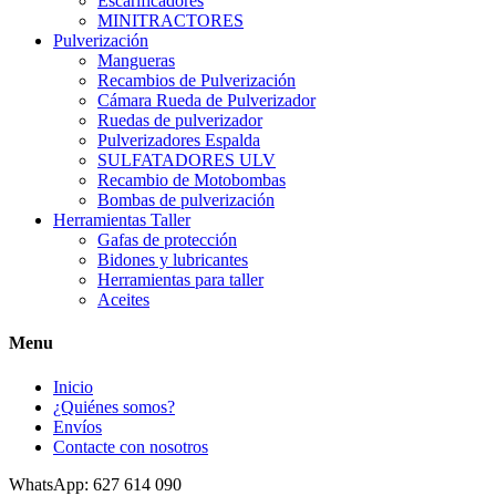
Escarificadores
MINITRACTORES
Pulverización
Mangueras
Recambios de Pulverización
Cámara Rueda de Pulverizador
Ruedas de pulverizador
Pulverizadores Espalda
SULFATADORES ULV
Recambio de Motobombas
Bombas de pulverización
Herramientas Taller
Gafas de protección
Bidones y lubricantes
Herramientas para taller
Aceites
Menu
Inicio
¿Quiénes somos?
Envíos
Contacte con nosotros
WhatsApp: 627 614 090