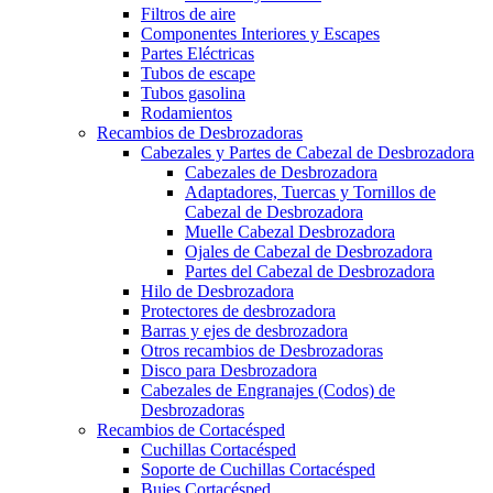
Filtros de aire
Componentes Interiores y Escapes
Partes Eléctricas
Tubos de escape
Tubos gasolina
Rodamientos
Recambios de Desbrozadoras
Cabezales y Partes de Cabezal de Desbrozadora
Cabezales de Desbrozadora
Adaptadores, Tuercas y Tornillos de
Cabezal de Desbrozadora
Muelle Cabezal Desbrozadora
Ojales de Cabezal de Desbrozadora
Partes del Cabezal de Desbrozadora
Hilo de Desbrozadora
Protectores de desbrozadora
Barras y ejes de desbrozadora
Otros recambios de Desbrozadoras
Disco para Desbrozadora
Cabezales de Engranajes (Codos) de
Desbrozadoras
Recambios de Cortacésped
Cuchillas Cortacésped
Soporte de Cuchillas Cortacésped
Bujes Cortacésped