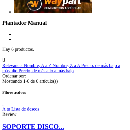
Plantador Manual
Hay 6 productos.

Relevancia
Nombre, A a Z
Nombre, Z a A
Precio: de más bajo a
más alto
Precio, de más alto a más bajo
Ordenar por:
Mostrando 1-6 de 6 artículo(s)
Filtros activos
A tu Lista de deseos
Review
SOPORTE DISCO...