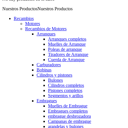
Nuestros Productos
Nuestros Productos
Recambios
Motores
Recambios de Motores
Arranques
Arranques completos
Muelles de Arranque
Poleas de arranque
Tiradores de Arranque
Cuerda de Arranque
Carburadores
Bobinas
Cilindros y pistones
Bulones
Cilindros completos
Pistones completos
Segmentos y arillos
Embragues
Muelles de Embrague
Embragues completos
embrague desbrozadora
Campanas de embrague
arandelas y bulones