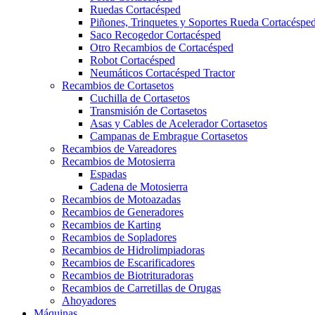
Ruedas Cortacésped
Piñones, Trinquetes y Soportes Rueda Cortacéspe
Saco Recogedor Cortacésped
Otro Recambios de Cortacésped
Robot Cortacésped
Neumáticos Cortacésped Tractor
Recambios de Cortasetos
Cuchilla de Cortasetos
Transmisión de Cortasetos
Asas y Cables de Acelerador Cortasetos
Campanas de Embrague Cortasetos
Recambios de Vareadores
Recambios de Motosierra
Espadas
Cadena de Motosierra
Recambios de Motoazadas
Recambios de Generadores
Recambios de Karting
Recambios de Sopladores
Recambios de Hidrolimpiadoras
Recambios de Escarificadores
Recambios de Biotrituradoras
Recambios de Carretillas de Orugas
Ahoyadores
Máquinas