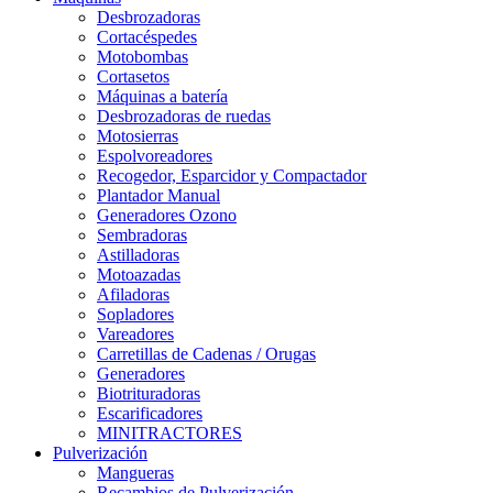
Desbrozadoras
Cortacéspedes
Motobombas
Cortasetos
Máquinas a batería
Desbrozadoras de ruedas
Motosierras
Espolvoreadores
Recogedor, Esparcidor y Compactador
Plantador Manual
Generadores Ozono
Sembradoras
Astilladoras
Motoazadas
Afiladoras
Sopladores
Vareadores
Carretillas de Cadenas / Orugas
Generadores
Biotrituradoras
Escarificadores
MINITRACTORES
Pulverización
Mangueras
Recambios de Pulverización