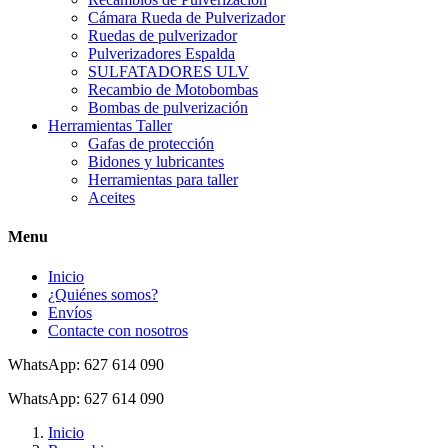
Cámara Rueda de Pulverizador
Ruedas de pulverizador
Pulverizadores Espalda
SULFATADORES ULV
Recambio de Motobombas
Bombas de pulverización
Herramientas Taller
Gafas de protección
Bidones y lubricantes
Herramientas para taller
Aceites
Menu
Inicio
¿Quiénes somos?
Envíos
Contacte con nosotros
WhatsApp: 627 614 090
WhatsApp: 627 614 090
Inicio