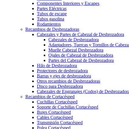
Componentes Interiores y Escapes
Partes Eléctricas
Tubos de escape
Tubos gasolina
Rodamientos
Recambios de Desbrozadoras
Cabezales y Partes de Cabezal de Desbrozadora
Cabezales de Desbrozadora
Adaptadores, Tuercas y Tornillos de Cabez
Muelle Cabezal Desbrozadora
Ojales de Cabezal de Desbrozadora
Partes del Cabezal de Desbrozadora
Hilo de Desbrozadora
Protectores de desbrozadora
Barras y ejes de desbrozadora
Otros recambios de Desbrozadoras
Disco para Desbrozadora
Cabezales de Engranajes (Codos) de Desbrozador
Recambios de Cortacésped
Cuchillas Cortacésped
Soporte de Cuchillas Cortacésped
Bujes Cortacésped
Cables Cortacésped
Transmisión Cortacésped
Polea Cortacésped