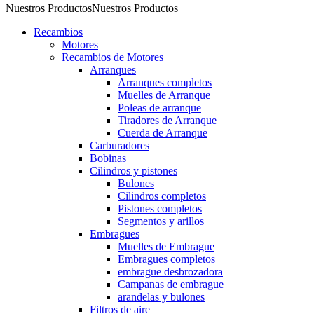
Nuestros Productos
Nuestros Productos
Recambios
Motores
Recambios de Motores
Arranques
Arranques completos
Muelles de Arranque
Poleas de arranque
Tiradores de Arranque
Cuerda de Arranque
Carburadores
Bobinas
Cilindros y pistones
Bulones
Cilindros completos
Pistones completos
Segmentos y arillos
Embragues
Muelles de Embrague
Embragues completos
embrague desbrozadora
Campanas de embrague
arandelas y bulones
Filtros de aire