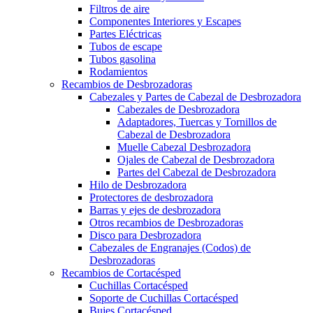
Filtros de aire
Componentes Interiores y Escapes
Partes Eléctricas
Tubos de escape
Tubos gasolina
Rodamientos
Recambios de Desbrozadoras
Cabezales y Partes de Cabezal de Desbrozadora
Cabezales de Desbrozadora
Adaptadores, Tuercas y Tornillos de
Cabezal de Desbrozadora
Muelle Cabezal Desbrozadora
Ojales de Cabezal de Desbrozadora
Partes del Cabezal de Desbrozadora
Hilo de Desbrozadora
Protectores de desbrozadora
Barras y ejes de desbrozadora
Otros recambios de Desbrozadoras
Disco para Desbrozadora
Cabezales de Engranajes (Codos) de
Desbrozadoras
Recambios de Cortacésped
Cuchillas Cortacésped
Soporte de Cuchillas Cortacésped
Bujes Cortacésped