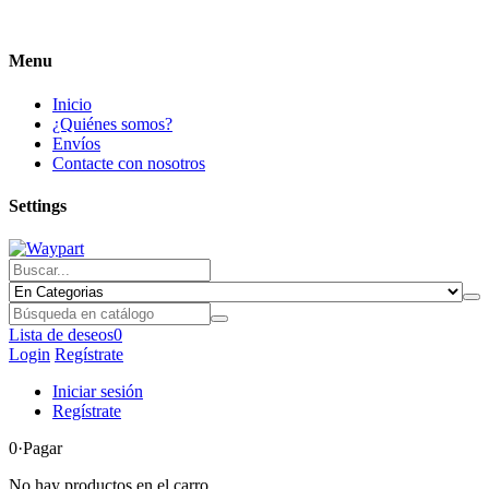
Menu
Inicio
¿Quiénes somos?
Envíos
Contacte con nosotros
Settings
Lista de deseos
0
Login
Regístrate
Iniciar sesión
Regístrate
0
·Pagar
No hay productos en el carro