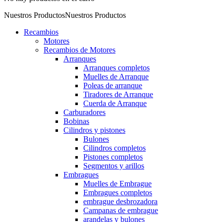
Nuestros Productos
Nuestros Productos
Recambios
Motores
Recambios de Motores
Arranques
Arranques completos
Muelles de Arranque
Poleas de arranque
Tiradores de Arranque
Cuerda de Arranque
Carburadores
Bobinas
Cilindros y pistones
Bulones
Cilindros completos
Pistones completos
Segmentos y arillos
Embragues
Muelles de Embrague
Embragues completos
embrague desbrozadora
Campanas de embrague
arandelas y bulones