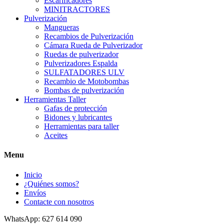
Escarificadores
MINITRACTORES
Pulverización
Mangueras
Recambios de Pulverización
Cámara Rueda de Pulverizador
Ruedas de pulverizador
Pulverizadores Espalda
SULFATADORES ULV
Recambio de Motobombas
Bombas de pulverización
Herramientas Taller
Gafas de protección
Bidones y lubricantes
Herramientas para taller
Aceites
Menu
Inicio
¿Quiénes somos?
Envíos
Contacte con nosotros
WhatsApp: 627 614 090