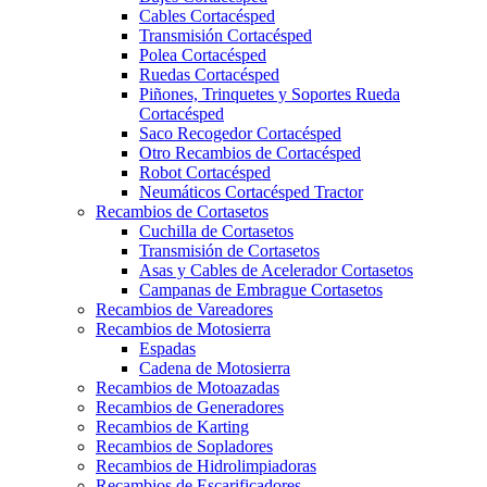
Cables Cortacésped
Transmisión Cortacésped
Polea Cortacésped
Ruedas Cortacésped
Piñones, Trinquetes y Soportes Rueda
Cortacésped
Saco Recogedor Cortacésped
Otro Recambios de Cortacésped
Robot Cortacésped
Neumáticos Cortacésped Tractor
Recambios de Cortasetos
Cuchilla de Cortasetos
Transmisión de Cortasetos
Asas y Cables de Acelerador Cortasetos
Campanas de Embrague Cortasetos
Recambios de Vareadores
Recambios de Motosierra
Espadas
Cadena de Motosierra
Recambios de Motoazadas
Recambios de Generadores
Recambios de Karting
Recambios de Sopladores
Recambios de Hidrolimpiadoras
Recambios de Escarificadores