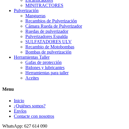
Escarificadores
MINITRACTORES
Pulverización
Mangueras
Recambios de Pulverización
Cámara Rueda de Pulverizador
Ruedas de pulverizador
Pulverizadores Espalda
SULFATADORES ULV
Recambio de Motobombas
Bombas de pulverización
Herramientas Taller
Gafas de protección
Bidones y lubricantes
Herramientas para taller
Aceites
Menu
Inicio
¿Quiénes somos?
Envíos
Contacte con nosotros
WhatsApp: 627 614 090