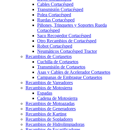
Cables Cortacésped
Transmisión Cortacésped
Polea Cortacésped
Ruedas Cortacésped
Piñones, Trinquetes y Soportes Rueda
Cortacésped
Saco Recogedor Cortacésped
Otro Recambios de Cortacésped
Robot Cortacésped
Neumáticos Cortacésped Tractor
Recambios de Cortasetos
Cuchilla de Cortasetos
Transmisión de Cortasetos
Asas y Cables de Acelerador Cortasetos
Campanas de Embrague Cortasetos
Recambios de Vareadores
Recambios de Motosierra
Espadas
Cadena de Motosierra
Recambios de Motoazadas
Recambios de Generadores
Recambios de Karting
Recambios de Sopladores
Recambios de Hidrolimpiadoras
Recambios de Escarificadores