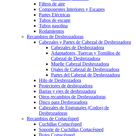
Filtros de aire
Componentes Interiores y Escapes
Partes Eléctricas
Tubos de escape
Tubos gasolina
Rodamientos
Recambios de Desbrozadoras
Cabezales y Partes de Cabezal de Desbrozadora
Cabezales de Desbrozadora
Adaptadores, Tuercas y Tornillos de
Cabezal de Desbrozadora
Muelle Cabezal Desbrozadora
Ojales de Cabezal de Desbrozadora
Partes del Cabezal de Desbrozadora
Hilo de Desbrozadora
Protectores de desbrozadora
Barras y ejes de desbrozadora
Otros recambios de Desbrozadoras
Disco para Desbrozadora
Cabezales de Engranajes (Codos) de
Desbrozadoras
Recambios de Cortacésped
Cuchillas Cortacésped
Soporte de Cuchillas Cortacésped
Bujes Cortacésped