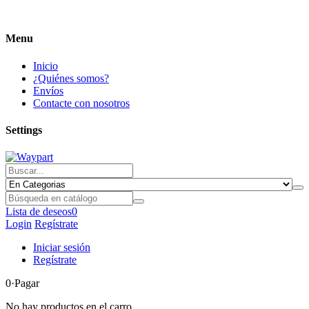
Menu
Inicio
¿Quiénes somos?
Envíos
Contacte con nosotros
Settings
Lista de deseos
0
Login
Regístrate
Iniciar sesión
Regístrate
0
·Pagar
No hay productos en el carro