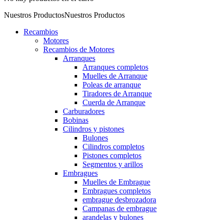
Nuestros Productos
Nuestros Productos
Recambios
Motores
Recambios de Motores
Arranques
Arranques completos
Muelles de Arranque
Poleas de arranque
Tiradores de Arranque
Cuerda de Arranque
Carburadores
Bobinas
Cilindros y pistones
Bulones
Cilindros completos
Pistones completos
Segmentos y arillos
Embragues
Muelles de Embrague
Embragues completos
embrague desbrozadora
Campanas de embrague
arandelas y bulones