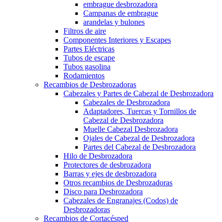
embrague desbrozadora
Campanas de embrague
arandelas y bulones
Filtros de aire
Componentes Interiores y Escapes
Partes Eléctricas
Tubos de escape
Tubos gasolina
Rodamientos
Recambios de Desbrozadoras
Cabezales y Partes de Cabezal de Desbrozadora
Cabezales de Desbrozadora
Adaptadores, Tuercas y Tornillos de
Cabezal de Desbrozadora
Muelle Cabezal Desbrozadora
Ojales de Cabezal de Desbrozadora
Partes del Cabezal de Desbrozadora
Hilo de Desbrozadora
Protectores de desbrozadora
Barras y ejes de desbrozadora
Otros recambios de Desbrozadoras
Disco para Desbrozadora
Cabezales de Engranajes (Codos) de
Desbrozadoras
Recambios de Cortacésped