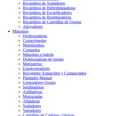
Recambios de Sopladores
Recambios de Hidrolimpiadoras
Recambios de Escarificadores
Recambios de Biotrituradoras
Recambios de Carretillas de Orugas
Ahoyadores
Máquinas
Desbrozadoras
Cortacéspedes
Motobombas
Cortasetos
Máquinas a batería
Desbrozadoras de ruedas
Motosierras
Espolvoreadores
Recogedor, Esparcidor y Compactador
Plantador Manual
Generadores Ozono
Sembradoras
Astilladoras
Motoazadas
Afiladoras
Sopladores
Vareadores
Carretillas de Cadenas / Orugas