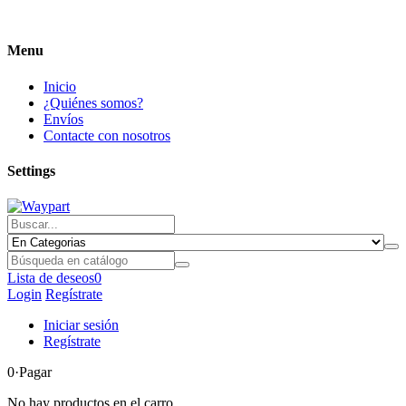
Menu
Inicio
¿Quiénes somos?
Envíos
Contacte con nosotros
Settings
Lista de deseos
0
Login
Regístrate
Iniciar sesión
Regístrate
0
·Pagar
No hay productos en el carro