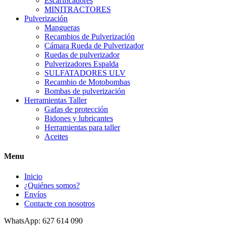
Escarificadores
MINITRACTORES
Pulverización
Mangueras
Recambios de Pulverización
Cámara Rueda de Pulverizador
Ruedas de pulverizador
Pulverizadores Espalda
SULFATADORES ULV
Recambio de Motobombas
Bombas de pulverización
Herramientas Taller
Gafas de protección
Bidones y lubricantes
Herramientas para taller
Aceites
Menu
Inicio
¿Quiénes somos?
Envíos
Contacte con nosotros
WhatsApp: 627 614 090