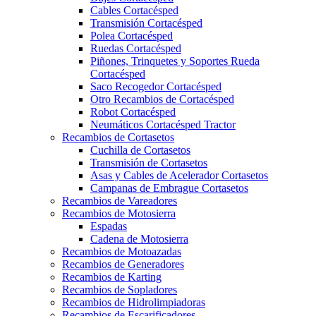
Cables Cortacésped
Transmisión Cortacésped
Polea Cortacésped
Ruedas Cortacésped
Piñones, Trinquetes y Soportes Rueda
Cortacésped
Saco Recogedor Cortacésped
Otro Recambios de Cortacésped
Robot Cortacésped
Neumáticos Cortacésped Tractor
Recambios de Cortasetos
Cuchilla de Cortasetos
Transmisión de Cortasetos
Asas y Cables de Acelerador Cortasetos
Campanas de Embrague Cortasetos
Recambios de Vareadores
Recambios de Motosierra
Espadas
Cadena de Motosierra
Recambios de Motoazadas
Recambios de Generadores
Recambios de Karting
Recambios de Sopladores
Recambios de Hidrolimpiadoras
Recambios de Escarificadores