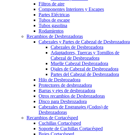
Filtros de aire
Componentes Interiores y Escapes
Partes Eléctricas
Tubos de escape
Tubos gasolina
Rodamientos
Recambios de Desbrozadoras
Cabezales y Partes de Cabezal de Desbrozadora
Cabezales de Desbrozadora
Adaptadores, Tuercas y Tornillos de
Cabezal de Desbrozadora
Muelle Cabezal Desbrozadora
Ojales de Cabezal de Desbrozadora
Partes del Cabezal de Desbrozadora
Hilo de Desbrozadora
Protectores de desbrozadora
Barras y ejes de desbrozadora
Otros recambios de Desbrozadoras
Disco para Desbrozadora
Cabezales de Engranajes (Codos) de
Desbrozadoras
Recambios de Cortacésped
Cuchillas Cortacésped
Soporte de Cuchillas Cortacésped
Bujes Cortacésped