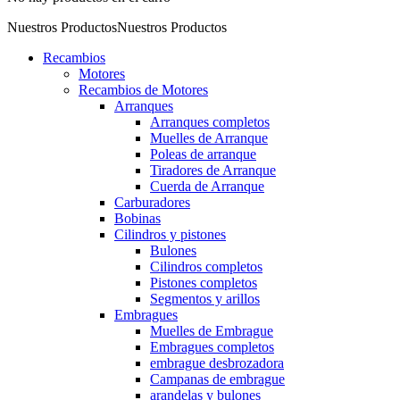
Nuestros Productos
Nuestros Productos
Recambios
Motores
Recambios de Motores
Arranques
Arranques completos
Muelles de Arranque
Poleas de arranque
Tiradores de Arranque
Cuerda de Arranque
Carburadores
Bobinas
Cilindros y pistones
Bulones
Cilindros completos
Pistones completos
Segmentos y arillos
Embragues
Muelles de Embrague
Embragues completos
embrague desbrozadora
Campanas de embrague
arandelas y bulones