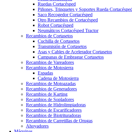
Ruedas Cortacésped
Piñones, Trinquetes y Soportes Rueda Cortacéspe
Saco Recogedor Cortacésped
Otro Recambios de Cortacésped
Robot Cortacésped
Neumáticos Cortacésped Tractor
Recambios de Cortasetos
Cuchilla de Cortasetos
Transmisión de Cortasetos
Asas y Cables de Acelerador Cortasetos
Campanas de Embrague Cortasetos
Recambios de Vareadores
Recambios de Motosierra
Espadas
Cadena de Motosierra
Recambios de Motoazadas
Recambios de Generadores
Recambios de Karting
Recambios de Sopladores
Recambios de Hidrolimpiadoras
Recambios de Escarificadores
Recambios de Biotrituradoras
Recambios de Carretillas de Orugas
Ahoyadores
Máquinas