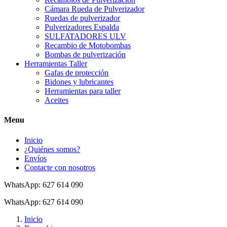
Cámara Rueda de Pulverizador
Ruedas de pulverizador
Pulverizadores Espalda
SULFATADORES ULV
Recambio de Motobombas
Bombas de pulverización
Herramientas Taller
Gafas de protección
Bidones y lubricantes
Herramientas para taller
Aceites
Menu
Inicio
¿Quiénes somos?
Envíos
Contacte con nosotros
WhatsApp: 627 614 090
WhatsApp: 627 614 090
Inicio