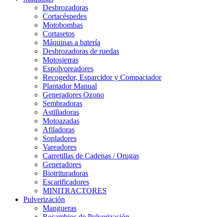
Desbrozadoras
Cortacéspedes
Motobombas
Cortasetos
Máquinas a batería
Desbrozadoras de ruedas
Motosierras
Espolvoreadores
Recogedor, Esparcidor y Compactador
Plantador Manual
Generadores Ozono
Sembradoras
Astilladoras
Motoazadas
Afiladoras
Sopladores
Vareadores
Carretillas de Cadenas / Orugas
Generadores
Biotrituradoras
Escarificadores
MINITRACTORES
Pulverización
Mangueras
Recambios de Pulverización