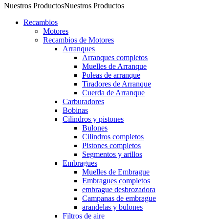
Nuestros Productos
Nuestros Productos
Recambios
Motores
Recambios de Motores
Arranques
Arranques completos
Muelles de Arranque
Poleas de arranque
Tiradores de Arranque
Cuerda de Arranque
Carburadores
Bobinas
Cilindros y pistones
Bulones
Cilindros completos
Pistones completos
Segmentos y arillos
Embragues
Muelles de Embrague
Embragues completos
embrague desbrozadora
Campanas de embrague
arandelas y bulones
Filtros de aire