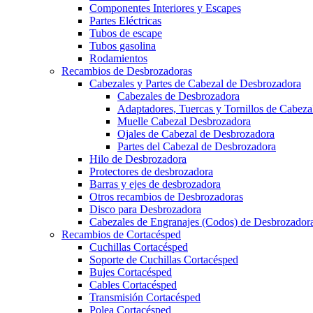
Componentes Interiores y Escapes
Partes Eléctricas
Tubos de escape
Tubos gasolina
Rodamientos
Recambios de Desbrozadoras
Cabezales y Partes de Cabezal de Desbrozadora
Cabezales de Desbrozadora
Adaptadores, Tuercas y Tornillos de Cabez
Muelle Cabezal Desbrozadora
Ojales de Cabezal de Desbrozadora
Partes del Cabezal de Desbrozadora
Hilo de Desbrozadora
Protectores de desbrozadora
Barras y ejes de desbrozadora
Otros recambios de Desbrozadoras
Disco para Desbrozadora
Cabezales de Engranajes (Codos) de Desbrozador
Recambios de Cortacésped
Cuchillas Cortacésped
Soporte de Cuchillas Cortacésped
Bujes Cortacésped
Cables Cortacésped
Transmisión Cortacésped
Polea Cortacésped