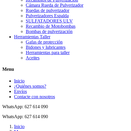
Cámara Rueda de Pulverizador
Ruedas de pulverizador
Pulverizadores Espalda
SULFATADORES ULV
Recambio de Motobombas
Bombas de pulverización
Herramientas Taller
Gafas de protección
Bidones y lubricantes
Herramientas para taller
Aceites
Menu
Inicio
¿Quiénes somos?
Envíos
Contacte con nosotros
WhatsApp: 627 614 090
WhatsApp: 627 614 090
Inicio