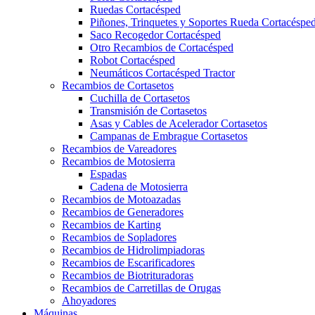
Ruedas Cortacésped
Piñones, Trinquetes y Soportes Rueda Cortacéspe
Saco Recogedor Cortacésped
Otro Recambios de Cortacésped
Robot Cortacésped
Neumáticos Cortacésped Tractor
Recambios de Cortasetos
Cuchilla de Cortasetos
Transmisión de Cortasetos
Asas y Cables de Acelerador Cortasetos
Campanas de Embrague Cortasetos
Recambios de Vareadores
Recambios de Motosierra
Espadas
Cadena de Motosierra
Recambios de Motoazadas
Recambios de Generadores
Recambios de Karting
Recambios de Sopladores
Recambios de Hidrolimpiadoras
Recambios de Escarificadores
Recambios de Biotrituradoras
Recambios de Carretillas de Orugas
Ahoyadores
Máquinas