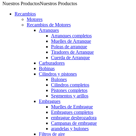
Nuestros Productos
Nuestros Productos
Recambios
Motores
Recambios de Motores
Arranques
Arranques completos
Muelles de Arranque
Poleas de arranque
Tiradores de Arranque
Cuerda de Arranque
Carburadores
Bobinas
Cilindros y pistones
Bulones
Cilindros completos
Pistones completos
Segmentos y arillos
Embragues
Muelles de Embrague
Embragues completos
embrague desbrozadora
Campanas de embrague
arandelas y bulones
Filtros de aire