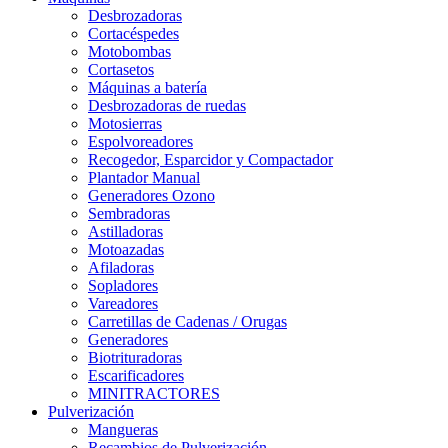
Desbrozadoras
Cortacéspedes
Motobombas
Cortasetos
Máquinas a batería
Desbrozadoras de ruedas
Motosierras
Espolvoreadores
Recogedor, Esparcidor y Compactador
Plantador Manual
Generadores Ozono
Sembradoras
Astilladoras
Motoazadas
Afiladoras
Sopladores
Vareadores
Carretillas de Cadenas / Orugas
Generadores
Biotrituradoras
Escarificadores
MINITRACTORES
Pulverización
Mangueras
Recambios de Pulverización