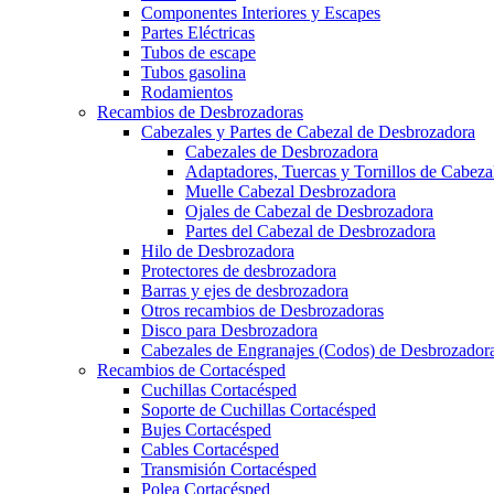
Componentes Interiores y Escapes
Partes Eléctricas
Tubos de escape
Tubos gasolina
Rodamientos
Recambios de Desbrozadoras
Cabezales y Partes de Cabezal de Desbrozadora
Cabezales de Desbrozadora
Adaptadores, Tuercas y Tornillos de Cabez
Muelle Cabezal Desbrozadora
Ojales de Cabezal de Desbrozadora
Partes del Cabezal de Desbrozadora
Hilo de Desbrozadora
Protectores de desbrozadora
Barras y ejes de desbrozadora
Otros recambios de Desbrozadoras
Disco para Desbrozadora
Cabezales de Engranajes (Codos) de Desbrozador
Recambios de Cortacésped
Cuchillas Cortacésped
Soporte de Cuchillas Cortacésped
Bujes Cortacésped
Cables Cortacésped
Transmisión Cortacésped
Polea Cortacésped